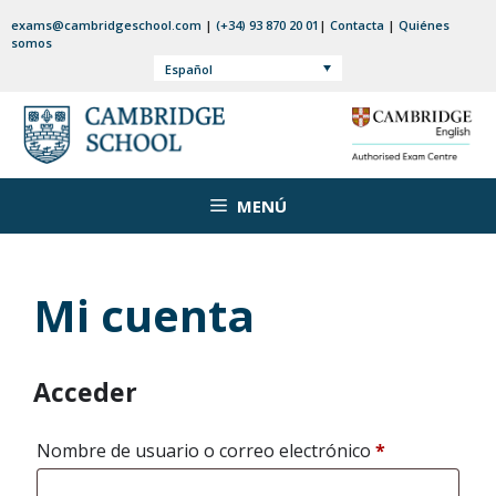
Saltar
exams@cambridgeschool.com
|
(+34) 93 870 20 01
|
Contacta
|
Quiénes
al
somos
contenido
Español
MENÚ
Mi cuenta
Acceder
Obligatorio
Nombre de usuario o correo electrónico
*