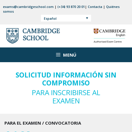
Saltar
exams@cambridgeschool.com
|
(+34) 93 870 20 01
|
Contacta
|
Quiénes
al
somos
contenido
Español
MENÚ
SOLICITUD INFORMACIÓN SIN
COMPROMISO
PARA INSCRIBIRSE AL
EXAMEN
PARA EL EXAMEN / CONVOCATORIA