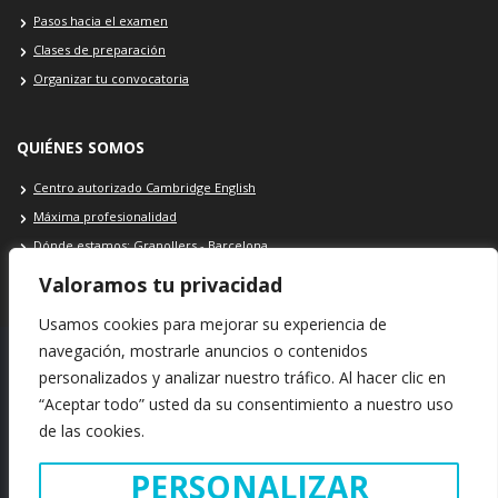
Pasos hacia el examen
Clases de preparación
Organizar tu convocatoria
QUIÉNES SOMOS
Centro autorizado Cambridge English
Máxima profesionalidad
Dónde estamos: Granollers - Barcelona
Contacto Cambridge School
Valoramos tu privacidad
Usamos cookies para mejorar su experiencia de
navegación, mostrarle anuncios o contenidos
personalizados y analizar nuestro tráfico. Al hacer clic en
SEDE Cambridge School: Plaça Porxada, 39 · 08401 · Granollers ·
“Aceptar todo” usted da su consentimiento a nuestro uso
Barcelona · España
de las cookies.
INFORMACIÓN LEGAL
POLÍTICA DE COOKIES
POLÍTICA DE PRIVACIDAD
PERSONALIZAR
Copyright © 2021. Cambridge School · Todos los derechos