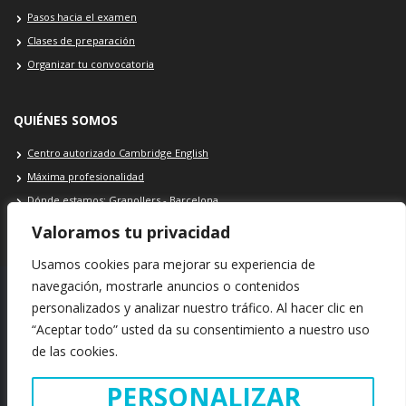
Pasos hacia el examen
Clases de preparación
Organizar tu convocatoria
QUIÉNES SOMOS
Centro autorizado Cambridge English
Máxima profesionalidad
Dónde estamos: Granollers - Barcelona
Contacto Cambridge School
Valoramos tu privacidad
Usamos cookies para mejorar su experiencia de
navegación, mostrarle anuncios o contenidos
personalizados y analizar nuestro tráfico. Al hacer clic en
SEDE Cambridge School: Plaça Porxada, 39 · 08401 · Granollers ·
“Aceptar todo” usted da su consentimiento a nuestro uso
Barcelona · España
de las cookies.
INFORMACIÓN LEGAL
POLÍTICA DE COOKIES
POLÍTICA DE PRIVACIDAD
PERSONALIZAR
Copyright © 2021. Cambridge School · Todos los derechos