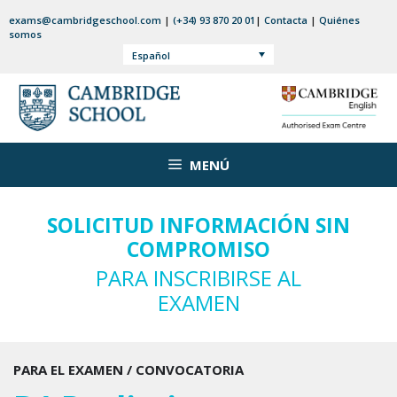
Saltar
exams@cambridgeschool.com
|
(+34) 93 870 20 01
|
Contacta
|
Quiénes
al
somos
contenido
Español
MENÚ
SOLICITUD INFORMACIÓN SIN
COMPROMISO
PARA INSCRIBIRSE AL
EXAMEN
PARA EL EXAMEN / CONVOCATORIA