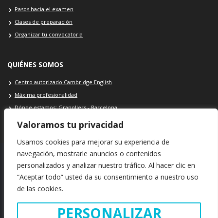
Pasos hacia el examen
Clases de preparación
Organizar tu convocatoria
QUIÉNES SOMOS
Centro autorizado Cambridge English
Máxima profesionalidad
Dónde estamos: Granollers - Barcelona
Contacto Cambridge School
Valoramos tu privacidad
Usamos cookies para mejorar su experiencia de
navegación, mostrarle anuncios o contenidos
personalizados y analizar nuestro tráfico. Al hacer clic en
SEDE Cambridge School: Plaça Porxada, 39 · 08401 · Granollers ·
“Aceptar todo” usted da su consentimiento a nuestro uso
Barcelona · España
de las cookies.
INFORMACIÓN LEGAL
POLÍTICA DE COOKIES
POLÍTICA DE PRIVACIDAD
PERSONALIZAR
Copyright © 2021. Cambridge School · Todos los derechos