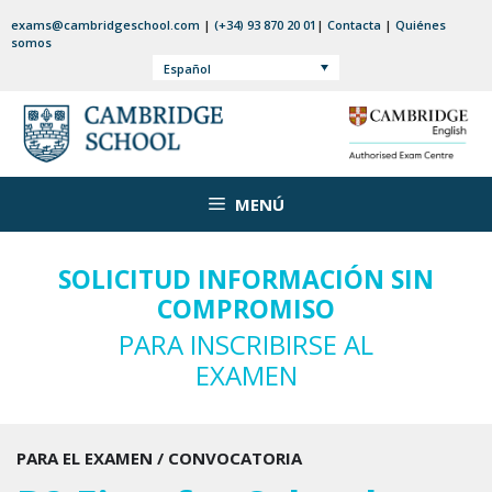
Saltar
exams@cambridgeschool.com
|
(+34) 93 870 20 01
|
Contacta
|
Quiénes
al
somos
contenido
Español
MENÚ
SOLICITUD INFORMACIÓN SIN
COMPROMISO
PARA INSCRIBIRSE AL
EXAMEN
PARA EL EXAMEN / CONVOCATORIA