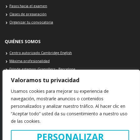
Pasos hacia el examen
Clases de preparación
Organizar tu convocatoria
QUIÉNES SOMOS
Centro autorizado Cambridge English
Máxima profesionalidad
Dónde estamos: Granollers - Barcelona
Contacto Cambridge School
Valoramos tu privacidad
Usamos cookies para mejorar su experiencia de
navegación, mostrarle anuncios o contenidos
personalizados y analizar nuestro tráfico. Al hacer clic en
SEDE Cambridge School: Plaça Porxada, 39 · 08401 · Granollers ·
“Aceptar todo” usted da su consentimiento a nuestro uso
Barcelona · España
de las cookies.
INFORMACIÓN LEGAL
POLÍTICA DE COOKIES
POLÍTICA DE PRIVACIDAD
PERSONALIZAR
Copyright © 2021. Cambridge School · Todos los derechos