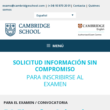
Saltar
exams@cambridgeschool.com
|
(+34) 93 870 20 01
|
Contacta
|
Quiénes
al
somos
contenido
Español
MENÚ
SOLICITUD INFORMACIÓN SIN
COMPROMISO
PARA INSCRIBIRSE AL
EXAMEN
PARA EL EXAMEN / CONVOCATORIA