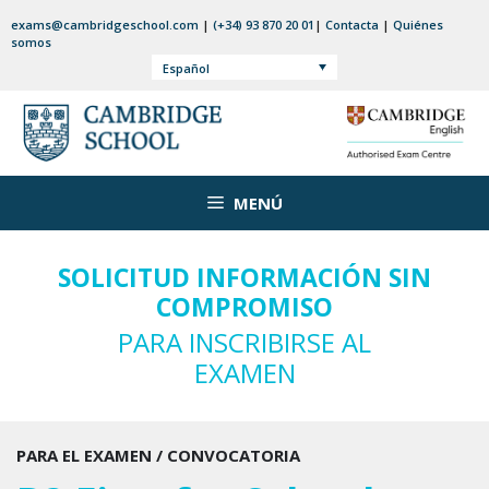
Saltar
exams@cambridgeschool.com
|
(+34) 93 870 20 01
|
Contacta
|
Quiénes
al
somos
contenido
Español
MENÚ
SOLICITUD INFORMACIÓN SIN
COMPROMISO
PARA INSCRIBIRSE AL
EXAMEN
PARA EL EXAMEN / CONVOCATORIA