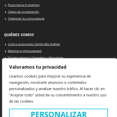
Pasos hacia el examen
Clases de preparación
Organizar tu convocatoria
QUIÉNES SOMOS
Centro autorizado Cambridge English
Máxima profesionalidad
Dónde estamos: Granollers - Barcelona
Contacto Cambridge School
Valoramos tu privacidad
Usamos cookies para mejorar su experiencia de
navegación, mostrarle anuncios o contenidos
personalizados y analizar nuestro tráfico. Al hacer clic en
SEDE Cambridge School: Plaça Porxada, 39 · 08401 · Granollers ·
“Aceptar todo” usted da su consentimiento a nuestro uso
Barcelona · España
de las cookies.
INFORMACIÓN LEGAL
POLÍTICA DE COOKIES
POLÍTICA DE PRIVACIDAD
PERSONALIZAR
Copyright © 2021. Cambridge School · Todos los derechos