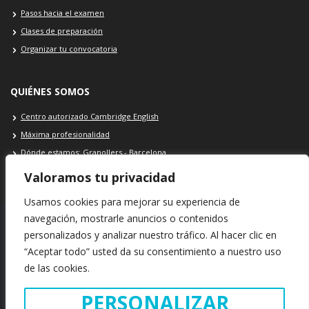
Pasos hacia el examen
Clases de preparación
Organizar tu convocatoria
QUIÉNES SOMOS
Centro autorizado Cambridge English
Máxima profesionalidad
Dónde estamos: Granollers - Barcelona
Contacto Cambridge School
Valoramos tu privacidad
Usamos cookies para mejorar su experiencia de
navegación, mostrarle anuncios o contenidos
personalizados y analizar nuestro tráfico. Al hacer clic en
SEDE Cambridge School: Plaça Porxada, 39 · 08401 · Granollers ·
“Aceptar todo” usted da su consentimiento a nuestro uso
Barcelona · España
de las cookies.
INFORMACIÓN LEGAL
POLÍTICA DE COOKIES
POLÍTICA DE PRIVACIDAD
PERSONALIZAR
Copyright © 2021. Cambridge School · Todos los derechos