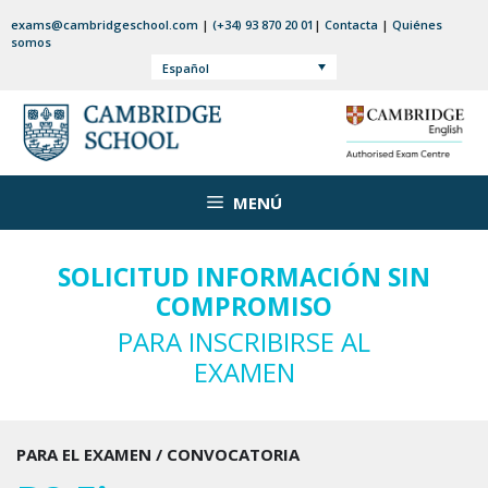
Saltar
exams@cambridgeschool.com
|
(+34) 93 870 20 01
|
Contacta
|
Quiénes
al
somos
contenido
Español
MENÚ
SOLICITUD INFORMACIÓN SIN
COMPROMISO
PARA INSCRIBIRSE AL
EXAMEN
PARA EL EXAMEN / CONVOCATORIA