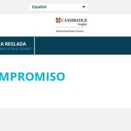
Español
A REGLADA
ms at Your School
OMPROMISO