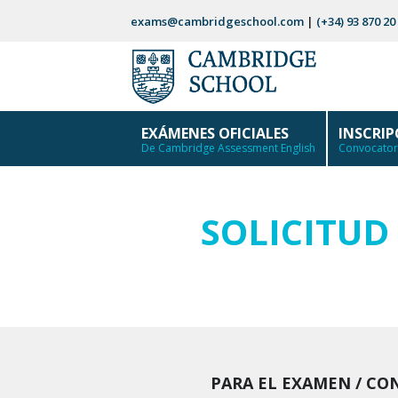
Saltar
exams@cambridgeschool.com
|
(+34) 93 870 20
al
contenido
EXÁMENES OFICIALES
INSCRI
De Cambridge Assessment English
Convocatori
SOLICITU
PARA EL EXAMEN / CO