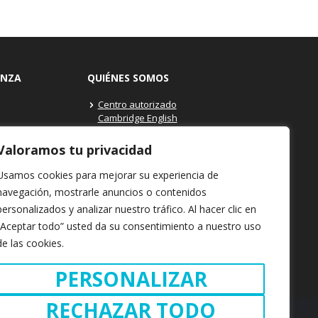
ANZA
QUIÉNES SOMOS
Centro autorizado
Cambridge English
itutos Centros
Máxima profesionalidad
y Secundaria
Valoramos tu privacidad
Dónde estamos: Granollers
ams at Your
- Barcelona
Usamos cookies para mejorar su experiencia de
Contacto Cambridge School
navegación, mostrarle anuncios o contenidos
 Programa
personalizados y analizar nuestro tráfico. Al hacer clic en
na
“Aceptar todo” usted da su consentimiento a nuestro uso
el examen
de las cookies.
eparación
convocatoria
PERSONALIZAR
RECHAZAR TODO