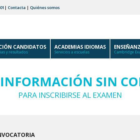
 01
|
Contacta
|
Quiénes somos
PCIÓN CANDIDATOS
ACADEMIAS IDIOMAS
ENSEÑANZ
as y resultados
Servicios a escuelas
Cambridge Exa
D INFORMACIÓN SIN C
PARA INSCRIBIRSE AL EXAMEN
NVOCATORIA