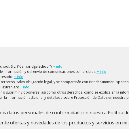
ool, S.L. (“Cambridge School”).
+ info
s de información y del envío de comunicaciones comerciales.
+ info
teresado.
+ info
terceros, salvo obligación legal, y se compartirán con British Summer Experienc
l extranjero.
+ info
lar o suprimir y oponerse, así como otros derechos, como se explica en la info
ar la información adicional y detallada sobre Protección de Datos en nuestra 
mis datos personales de conformidad con nuestra Política de
ente ofertas y novedades de los productos y servicios en mi 