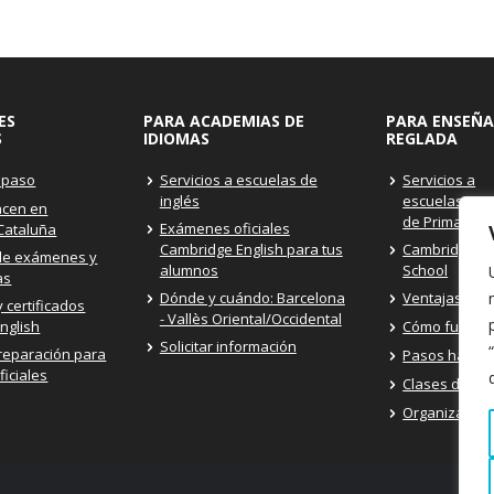
ES
PARA ACADEMIAS DE
PARA ENSEÑ
S
IDIOMAS
REGLADA
 paso
Servicios a escuelas de
Servicios a
inglés
escuelas/inst
acen en
de Primaria 
Exámenes oficiales
 Cataluña
Cambridge English para tus
Cambridge Ex
de exámenes y
alumnos
School
as
Dónde y cuándo: Barcelona
Ventajas del
 certificados
- Vallès Oriental/Occidental
nglish
Cómo funcio
Solicitar información
reparación para
Pasos hacia 
iciales
Clases de pr
Organizar tu 