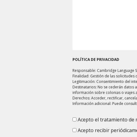
POLÍTICA DE PRIVACIDAD
Responsable: Cambridge Language Sch
Finalidad: Gestión de las solicitude
Legitimación: Consentimiento del in
Destinatarios: No se cederán datos a 
información sobre colonias o viajes a
Derechos: Acceder, rectificar, cance
Información adicional: Puede consult
Acepto el tratamiento de 
Consentimiento
(Obligatorio)
Acepto recibir periódicam
Consentimiento