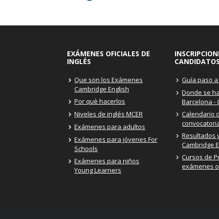
EXÁMENES OFICIALES DE
INSCRIPCION
INGLÉS
CANDIDATO
Que son los Exámenes
Guía paso a
Cambridge English
Donde se h
Por què hacerlos
Barcelona -
Niveles de inglés MCER
Calendario 
convocatori
Exámenes para adultos
Resultados y
Exámenes para jóvenes For
Cambridge E
Schools
Cursos de P
Exámenes para niños
exámenes of
Young Learners