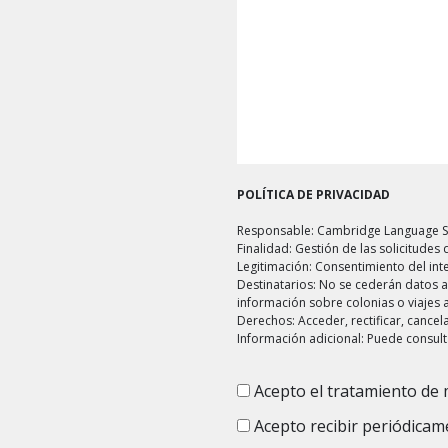
POLÍTICA DE PRIVACIDAD
Responsable: Cambridge Language Sch
Finalidad: Gestión de las solicitude
Legitimación: Consentimiento del in
Destinatarios: No se cederán datos a 
información sobre colonias o viajes a
Derechos: Acceder, rectificar, cance
Información adicional: Puede consult
Acepto el tratamiento de 
Consentimiento
(Obligatorio)
Acepto recibir periódicam
Consentimiento