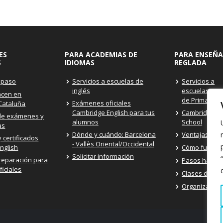
ES
PARA ACADEMIAS DE
PARA ENSEÑ
S
IDIOMAS
REGLADA
 paso
Servicios a escuelas de
Servicios a
inglés
escuelas/inst
acen en
de Primaria 
Exámenes oficiales
 Cataluña
Cambridge English para tus
Cambridge Ex
de exámenes y
alumnos
School
as
Dónde y cuándo: Barcelona
Ventajas del
 certificados
- Vallès Oriental/Occidental
nglish
Cómo funcio
Solicitar información
reparación para
Pasos hacia 
iciales
Clases de pr
Organizar tu 