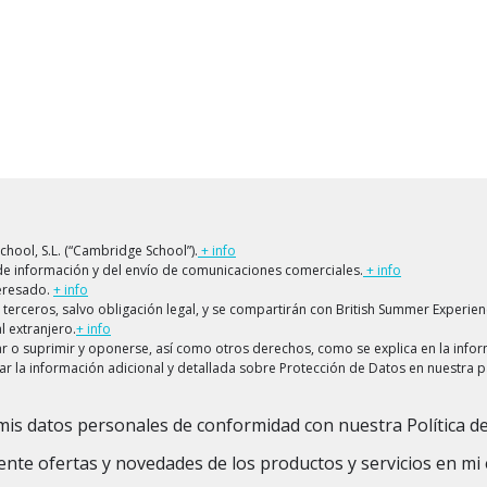
ool, S.L. (“Cambridge School”).
+ info
s de información y del envío de comunicaciones comerciales.
+ info
teresado.
+ info
terceros, salvo obligación legal, y se compartirán con British Summer Experienc
l extranjero.
+ info
lar o suprimir y oponerse, así como otros derechos, como se explica en la info
ar la información adicional y detallada sobre Protección de Datos en nuestra 
mis datos personales de conformidad con nuestra Política de
ente ofertas y novedades de los productos y servicios en mi 