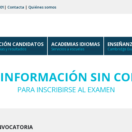
 01
|
Contacta
|
Quiénes somos
PCIÓN CANDIDATOS
ACADEMIAS IDIOMAS
ENSEÑANZ
as y resultados
Servicios a escuelas
Cambridge Exa
D INFORMACIÓN SIN C
PARA INSCRIBIRSE AL EXAMEN
NVOCATORIA