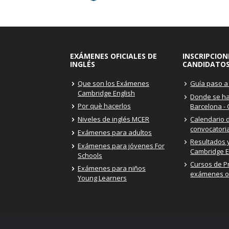
EXÁMENES OFICIALES DE
INSCRIPCION
INGLÉS
CANDIDATO
Que son los Exámenes
Guía paso a
Cambridge English
Donde se h
Por què hacerlos
Barcelona -
Niveles de inglés MCER
Calendario 
convocatori
Exámenes para adultos
Resultados y
Exámenes para jóvenes For
Cambridge E
Schools
Cursos de P
Exámenes para niños
exámenes of
Young Learners