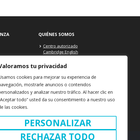
ANZA
QUIÉNES SOMOS
Centro autorizado
Cambridge English
itutos Centros
Máxima profesionalidad
y Secundaria
Valoramos tu privacidad
Dónde estamos: Granollers
ams at Your
- Barcelona
Usamos cookies para mejorar su experiencia de
Contacto Cambridge School
navegación, mostrarle anuncios o contenidos
 Programa
personalizados y analizar nuestro tráfico. Al hacer clic en
na
“Aceptar todo” usted da su consentimiento a nuestro uso
el examen
de las cookies.
eparación
convocatoria
PERSONALIZAR
RECHAZAR TODO