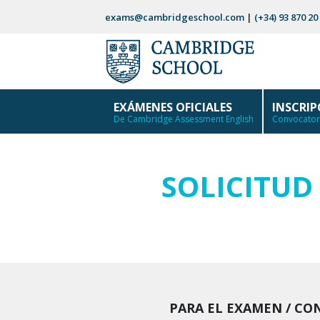
Saltar
exams@cambridgeschool.com
|
(+34) 93 870 20
al
contenido
EXÁMENES OFICIALES
INSCRI
De Cambridge Assessment English
Convocatori
SOLICITU
PARA EL EXAMEN / CO