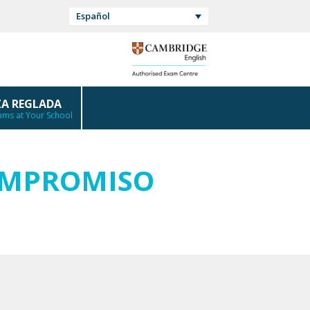
Español
A REGLADA
ms at Your School
OMPROMISO