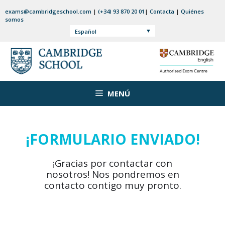
Saltar
exams@cambridgeschool.com
|
(+34) 93 870 20 01
|
Contacta
|
Quiénes
al
somos
contenido
Español
MENÚ
¡FORMULARIO ENVIADO!
¡Gracias por contactar con
nosotros! Nos pondremos en
contacto contigo muy pronto.