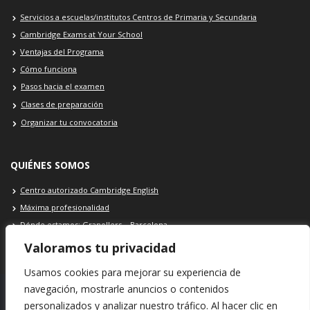
Servicios a escuelas/institutos Centros de Primaria y Secundaria
Cambridge Exams at Your School
Ventajas del Programa
Cómo funciona
Pasos hacia el examen
Clases de preparación
Organizar tu convocatoria
QUIÉNES SOMOS
Centro autorizado Cambridge English
Máxima profesionalidad
Dónde estamos: Granollers – Barcelona
Contacto Cambridge School
Valoramos tu privacidad
Usamos cookies para mejorar su experiencia de
navegación, mostrarle anuncios o contenidos
personalizados y analizar nuestro tráfico. Al hacer clic en