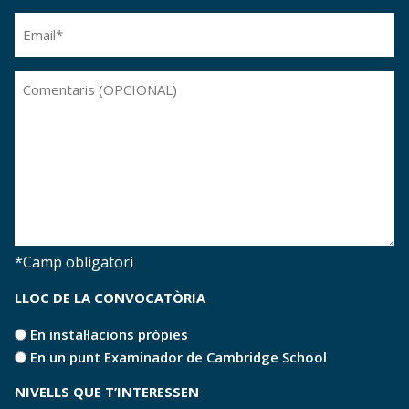
contacte
Email
Comentaris
*Camp obligatori
LLOC DE LA CONVOCATÒRIA
Lloc
En instal·lacions pròpies
de
En un punt Examinador de Cambridge School
la
NIVELLS QUE T’INTERESSEN
convocatòria
*