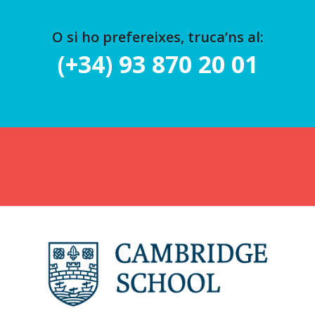
O si ho prefereixes, truca’ns al:
(+34) 93 870 20 01