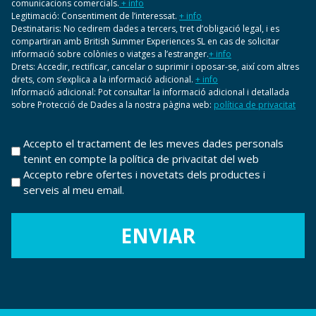
comunicacions comercials.
+ info
Legitimació: Consentiment de l’interessat.
+ info
Destinataris: No cedirem dades a tercers, tret d’obligació legal, i es
compartiran amb British Summer Experiences SL en cas de solicitar
informació sobre colònies o viatges a l’estranger.
+ info
Drets: Accedir, rectificar, cancelar o suprimir i oposar-se, així com altres
drets, com s’explica a la informació adicional.
+ info
Informació adicional: Pot consultar la informació adicional i detallada
sobre Protecció de Dades a la nostra pàgina web:
política de privacitat
Sense
Accepto el tractament de les meves dades personals
tenint en compte la política de privacitat del web
nom
*
Accepto rebre ofertes i novetats dels productes i
serveis al meu email.
ENVIAR