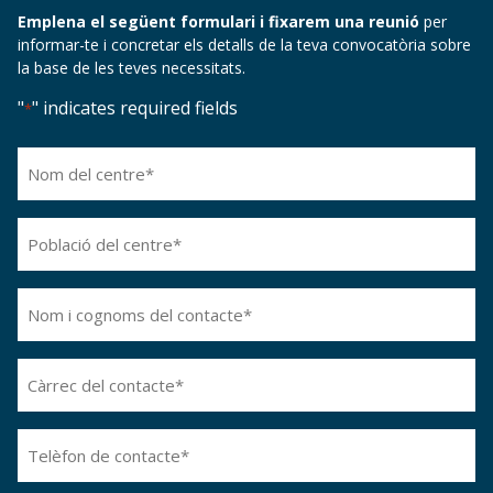
Emplena el següent formulari i fixarem una reunió
per
informar-te i concretar els detalls de la teva convocatòria sobre
la base de les teves necessitats.
"
" indicates required fields
*
Nom
del
centre*
*
Població
del
centre*
*
Nom
i
cognoms
Càrrec
del
del
contacte*
*
contacte*
*
Telefon
de