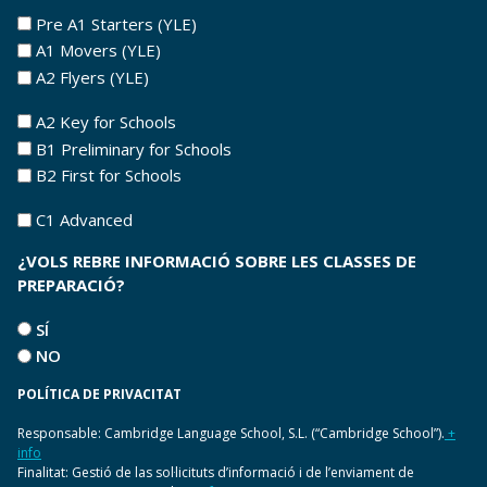
NIVELSL
Pre A1 Starters (YLE)
QUE
A1 Movers (YLE)
T'INTERESSEN
A2 Flyers (YLE)
Nivells
A2 Key for Schools
pels
B1 Preliminary for Schools
quals
B2 First for Schools
estàs
Nivells
C1 Advanced
interessat
pels
2
¿VOLS REBRE INFORMACIÓ SOBRE LES CLASSES DE
quals
PREPARACIÓ?
estàs
interessat
Lloc
SÍ
2
de
NO
la
POLÍTICA DE PRIVACITAT
convocatòria
*
Responsable: Cambridge Language School, S.L. (“Cambridge School”).
+
info
Finalitat: Gestió de las sol·licituts d’informació i de l’enviament de