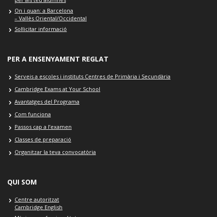
On i quan: a Barcelona
– Vallès Oriental/Occidental
Sol·licitar informació
PER A ENSENYAMENT REGLAT
Serveis a escoles i instituts Centres de Primària i Secundària
Cambridge Exams at Your School
Avantatges del Programa
Com funciona
Passos cap a l’examen
Classes de preparació
Organitzar la teva convocatòria
QUI SOM
Centre autoritzat
Cambridge English