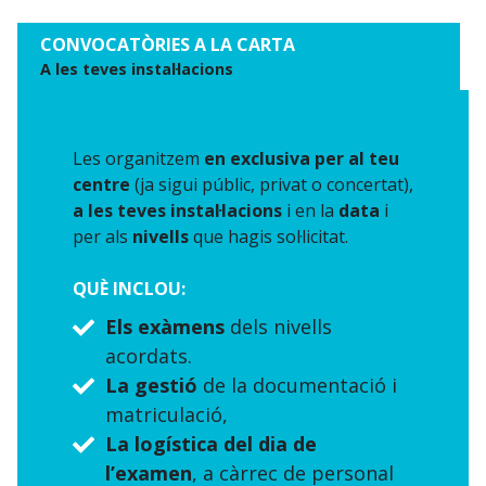
CONVOCATÒRIES A LA CARTA
A les teves instal·lacions
Les organitzem
en exclusiva per al teu
centre
(ja sigui públic, privat o concertat),
a les teves instal·lacions
i en la
data
i
per als
nivells
que hagis sol·licitat.
QUÈ INCLOU:
Els exàmens
dels nivells
acordats.
La gestió
de la documentació i
matriculació,
La logística del dia de
l’examen
, a càrrec de personal