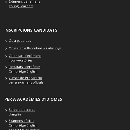
Exàmens per a nens
Young Learners
INSCRIPCIONS CANDIDATS
Guia pas a pas
On es fan a Barcelona – Catalunya
Calendari d’exàmens
i convocatòries
Resultats i certificats
Cambridge English
Cursos de Preparació
per a exàmens oficials
PER A ACADÈMIES D’IDIOMES
Serveis a escoles
d’anglès
Exàmens oficials
Cambridge English
per als teu alumnes