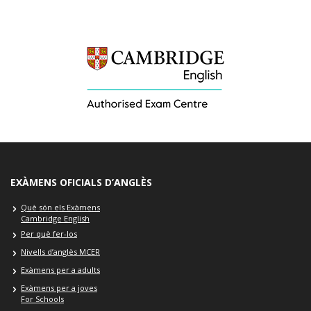
EXÀMENS OFICIALS D’ANGLÈS
Què són els Exàmens
Cambridge English
Per què fer-los
Nivells d’anglès MCER
Exàmens per a adults
Exàmens per a joves
For Schools