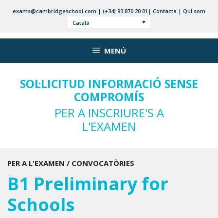
Vés
exams@cambridgeschool.com
|
(+34) 93 870 20 01
|
Contacta
|
Qui som
al
Català
contingut
MENÚ
SOL·LICITUD INFORMACIÓ SENSE
COMPROMÍS
PER A INSCRIURE'S A
L'EXAMEN
PER A L'EXAMEN / CONVOCATÒRIES
B1 Preliminary for
Schools