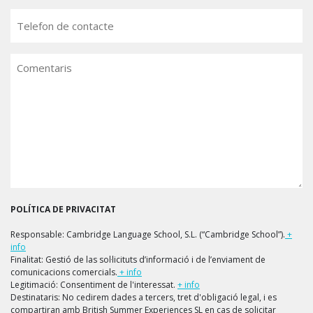
Telèfon
Comentaris
POLÍTICA DE PRIVACITAT
Responsable: Cambridge Language School, S.L. (“Cambridge School”).
+
info
Finalitat: Gestió de las sol·licituts d’informació i de l’enviament de
comunicacions comercials.
+ info
Legitimació: Consentiment de l'interessat.
+ info
Destinataris: No cedirem dades a tercers, tret d'obligació legal, i es
compartiran amb British Summer Experiences SL en cas de solicitar