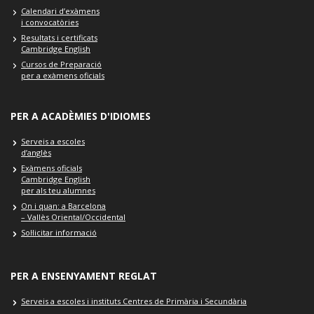
Calendari d’exàmens
i convocatòries
Resultats i certificats
Cambridge English
Cursos de Preparació
per a exàmens oficials
PER A ACADÈMIES D'IDIOMES
Serveis a escoles
d’anglès
Exàmens oficials
Cambridge English
per als teu alumnes
On i quan: a Barcelona
– Vallès Oriental/Occidental
Sol·licitar informació
PER A ENSENYAMENT REGLAT
Serveis a escoles i instituts Centres de Primària i Secundària