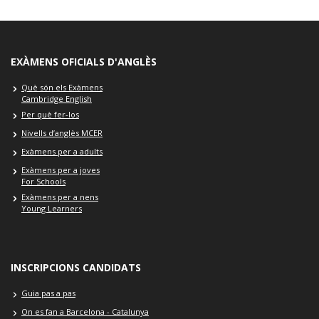
EXÀMENS OFICIALS D'ANGLÈS
Què són els Exàmens
Cambridge English
Per què fer-los
Nivells d’anglès MCER
Exàmens per a adults
Exàmens per a joves
For Schools
Exàmens per a nens
Young Learners
INSCRIPCIONS CANDIDATS
Guia pas a pas
On es fan a Barcelona - Catalunya