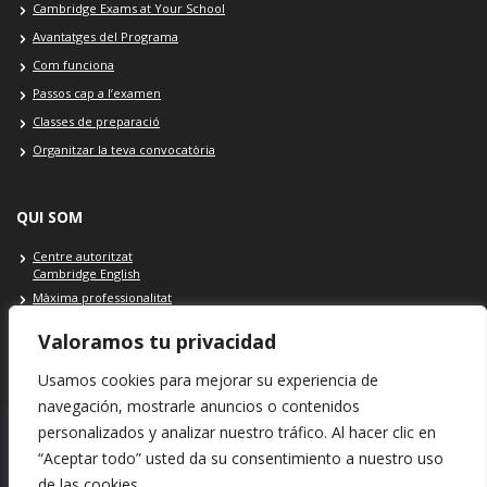
Cambridge Exams at Your School
Avantatges del Programa
Com funciona
Passos cap a l’examen
Classes de preparació
Organitzar la teva convocatòria
QUI SOM
Centre autoritzat
Cambridge English
Màxima professionalitat
On som: Granollers - Barcelona
Valoramos tu privacidad
Contacte Cambridge School
Usamos cookies para mejorar su experiencia de
navegación, mostrarle anuncios o contenidos
personalizados y analizar nuestro tráfico. Al hacer clic en
“Aceptar todo” usted da su consentimiento a nuestro uso
SEU Cambridge School: Plaça Porxada, 39 · 08401 · Granollers ·
de las cookies.