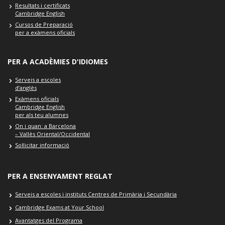
Resultats i certificats
Cambridge English
Cursos de Preparació
per a exàmens oficials
PER A ACADÈMIES D'IDIOMES
Serveis a escoles
d’anglès
Exàmens oficials
Cambridge English
per als teu alumnes
On i quan: a Barcelona
– Vallès Oriental/Occidental
Sol·licitar informació
PER A ENSENYAMENT REGLAT
Serveis a escoles i instituts Centres de Primària i Secundària
Cambridge Exams at Your School
Avantatges del Programa