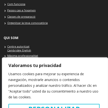
Com funciona
Passos cap a l’examen
Classes de preparació
Organitzar la teva convocatòria
QUI SOM
Centre autoritzat
Cambridge English
Màxima professionalitat
On som: Granollers - Barcelona
Valoramos tu privacidad
Contacte Cambridge School
Usamos cookies para mejorar su experiencia de
navegación, mostrarle anuncios o contenidos
personalizados y analizar nuestro tráfico. Al hacer clic en
“Aceptar todo” usted da su consentimiento a nuestro uso
SEU Cambridge School: Plaça Porxada, 39 · 08401 · Granollers ·
de las cookies.
Barcelona · España
INFORMACIÓ LEGA
L
POLÍTICA DE COOKIES