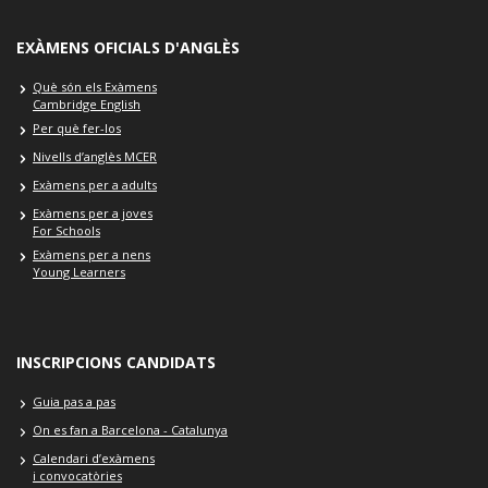
EXÀMENS OFICIALS D'ANGLÈS
Què són els Exàmens
Cambridge English
Per què fer-los
Nivells d’anglès MCER
Exàmens per a adults
Exàmens per a joves
For Schools
Exàmens per a nens
Young Learners
INSCRIPCIONS CANDIDATS
Guia pas a pas
On es fan a Barcelona - Catalunya
Calendari d’exàmens
i convocatòries