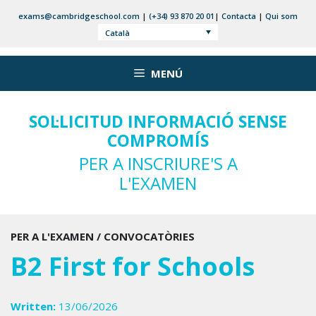
Vés
exams@cambridgeschool.com
|
(+34) 93 870 20 01
|
Contacta
|
Qui som
al
Català
contingut
MENÚ
SOL·LICITUD INFORMACIÓ SENSE
COMPROMÍS
PER A INSCRIURE'S A
L'EXAMEN
PER A L'EXAMEN / CONVOCATÒRIES
B2 First for Schools
Written:
13/06/2026