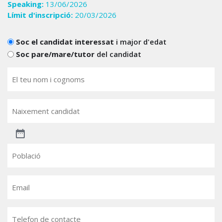
Speaking:
13/06/2026
Límit d'inscripció:
20/03/2026
Candidats
Soc el candidat interessat
i major d'edat
Soc pare/mare/tutor
del candidat
El
teu
nom
(Obligatori)
Naixement
candidat
Població
Email
(Obligatori)
Telèfon